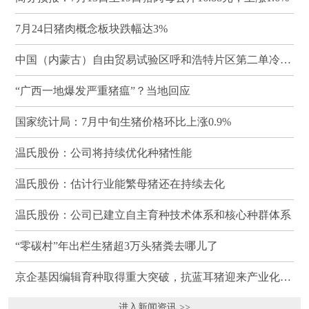
7月24日猪肉概念板块跌幅达3%
中国（内蒙古）自由贸易试验区呼和浩特片区第二单冷冻猪肉发往蒙古国
“广西一地爆发严重猪瘟”？当地回应
国家统计局：7月中旬生猪价格环比上涨0.9%
温氏股份：公司将持续优化种猪性能
温氏股份：估计行业能繁母猪还在持续去化
温氏股份：公司已建立自主育种技术体系和核心种群体系
“零碳村”年出栏生猪超3万头猪粪去哪儿了
京企基因编辑育种取得重大突破，抗蓝耳猪迎来产业化临界点
进入新闻资讯 >>