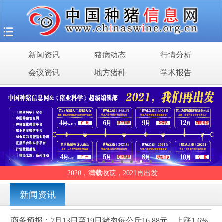
首页
猪场之旅
新闻资讯
猪病动态
行情分析
新闻资讯
会议资讯
地方猪种
学术报告
猪病动态
行情分析
会议资讯
地方猪种
全国种猪销售服务平台
学术报告
新闻资讯
商务预报：7月13日至19日猪肉每公斤16.88元，上涨1.6%