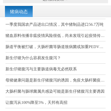
猪病动态
一季度我国农产品进出口情况，其中猪制品进口56.7万吨
猪血原料传播非瘟疫情风险很低，尚未发现引起疫情传播的案例
肠道平衡被打破，大肠杆菌等肠道致病菌或加重PEDV感染
新生仔猪为什么容易发生腹泻？
新生仔猪腹泻与主要肠道病毒无必然联系
母猪健康问题是新生仔猪腹泻的诱因，免疫大肠杆菌疫苗可有效降低其发病率和死亡率
大肠杆菌与肠球菌属共感染可能是新生仔猪腹泻主要诱因
让腹泻从100%降至5%，天邦有高招