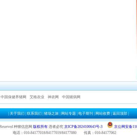
中国保健养猪网
艾格农业
神农网
中国猪病网
|
关于我们
|
联系我们
|
猪场之旅
|
网站专题
|
电子期刊
|
网站收费
|
返回顶部
|
hts Reserved 种猪信息网
版权所有
违者必究
京ICP备2024100643号-3
京公网安备1101
电话：010-84177018/84177019/84177080 传真：010-84177062