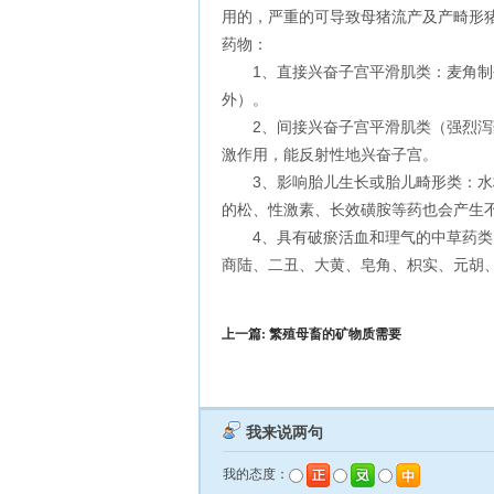
用的，严重的可导致母猪流产及产畸形
药物：
1、直接兴奋子宫平滑肌类：麦角制剂
外）。
2、间接兴奋子宫平滑肌类（强烈泻药
激作用，能反射性地兴奋子宫。
3、影响胎儿生长或胎儿畸形类：水杨
的松、性激素、长效磺胺等药也会产生
4、具有破瘀活血和理气的中草药类：
商陆、二丑、大黄、皂角、枳实、元胡
上一篇:
繁殖母畜的矿物质需要