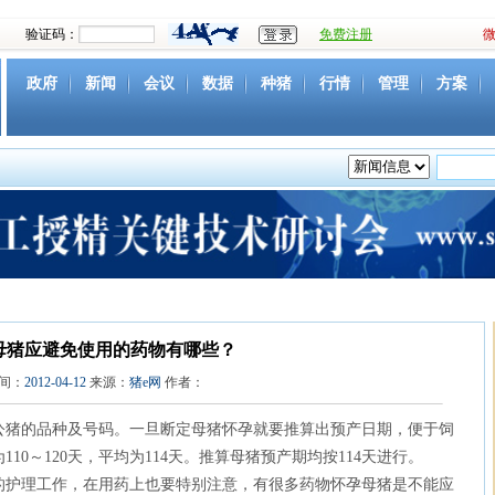
验证码：
免费注册
政府
新闻
会议
数据
种猪
行情
管理
方案
资源
社团
下载
育种
营养
环境
猪病
视频
母猪应避免使用的药物有哪些？
间：
2012-04-12
来源：
猪e网
作者：
公猪的品种及号码。一旦断定母猪怀孕就要推算出预产日期，便于饲
10～120天，平均为114天。推算母猪预产期均按114天进行。
护理工作，在用药上也要特别注意，有很多药物怀孕母猪是不能应