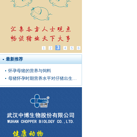
3
1
2
4
5
6
最新推荐
怀孕母猪的营养与饲料
母猪怀孕时期营养水平对仔猪出生窝重的影响