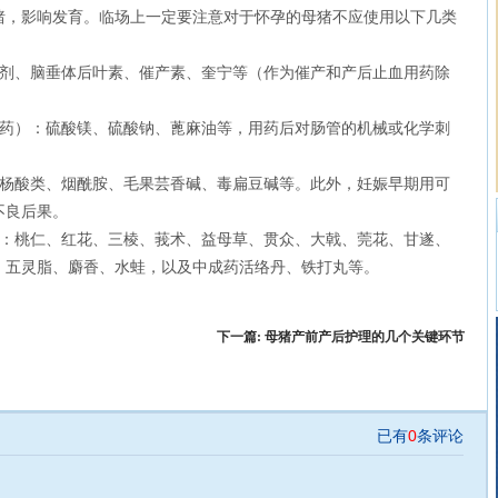
猪，影响发育。临场上一定要注意对于怀孕的母猪不应使用以下几类
、脑垂体后叶素、催产素、奎宁等（作为催产和产后止血用药除
）：硫酸镁、硫酸钠、蓖麻油等，用药后对肠管的机械或化学刺
酸类、烟酰胺、毛果芸香碱、毒扁豆碱等。此外，妊娠早期用可
不良后果。
桃仁、红花、三棱、莪术、益母草、贯众、大戟、莞花、甘遂、
、五灵脂、麝香、水蛙，以及中成药活络丹、铁打丸等。
下一篇:
母猪产前产后护理的几个关键环节