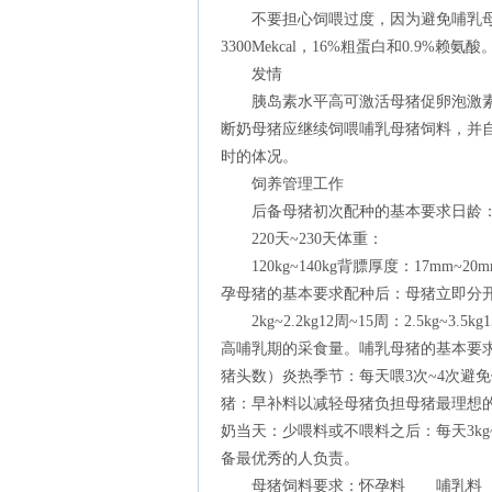
不要担心饲喂过度，因为避免哺乳母猪
3300Mekcal，16%粗蛋白和0.9%赖氨酸
发情
胰岛素水平高可激活母猪促卵泡激素（
断奶母猪应继续饲喂哺乳母猪饲料，并
时的体况。
饲养管理工作
后备母猪初次配种的基本要求日龄
220天~230天体重：
120kg~140kg背膘厚度：17mm~20m
孕母猪的基本要求配种后：母猪立即分开饲养前
2kg~2.2kg12周~15周：2.5kg~
高哺乳期的采食量。哺乳母猪的基本要求从
猪头数）炎热季节：每天喂3次~4次避
猪：早补料以减轻母猪负担母猪最理想的
奶当天：少喂料或不喂料之后：每天3k
备最优秀的人负责。
母猪饲料要求：怀孕料 哺乳料