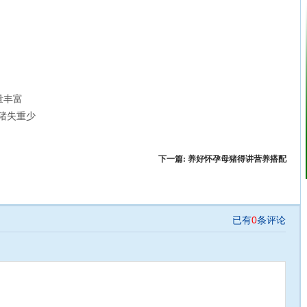
量丰富
失重少
下一篇:
养好怀孕母猪得讲营养搭配