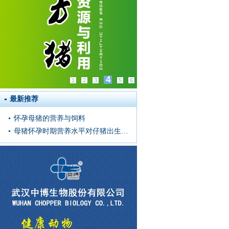
4
1
2
3
5
6
最新推荐
怀孕母猪的营养与饲料
母猪怀孕时期营养水平对仔猪出生窝重的影响