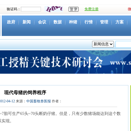
验证码：
免费注册
政府
新闻
会议
数据
种猪
行情
管理
方案
资源
社团
下载
育种
营养
环境
猪病
视频
现代母猪的饲养程序
2012-04-12
来源：
中国畜牧兽医报
作者：
7胎可生产65头~70头断奶仔猪。但是，只有少数猪场能达到这个数
以实现。