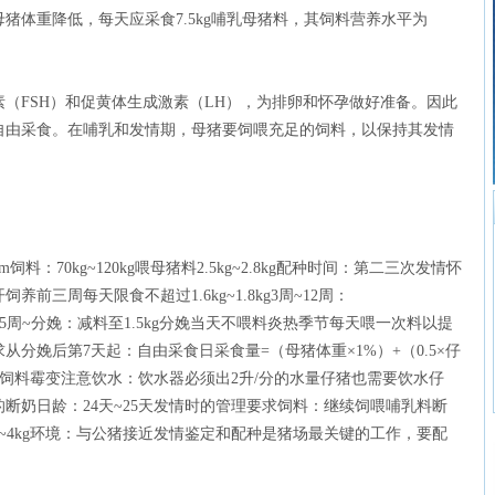
体重降低，每天应采食7.5kg哺乳母猪料，其饲料营养水平为
。
FSH）和促黄体生成激素（LH），为排卵和怀孕做好准备。因此
自由采食。在哺乳和发情期，母猪要饲喂充足的饲料，以保持其发情
：
m饲料：70kg~120kg喂母猪料2.5kg~2.8kg配种时间：第二三次发情怀
三周每天限食不超过1.6kg~1.8kg3周~12周：
3.5kg15周~分娩：减料至1.5kg分娩当天不喂料炎热季节每天喂一次料以提
分娩后第7天起：自由采食日采食量=（母猪体重×1%）+（0.5×仔
免饲料霉变注意饮水：饮水器必须出2升/分的水量仔猪也需要饮水仔
断奶日龄：24天~25天发情时的管理要求饲料：继续饲喂哺乳料断
g~4kg环境：与公猪接近发情鉴定和配种是猪场最关键的工作，要配