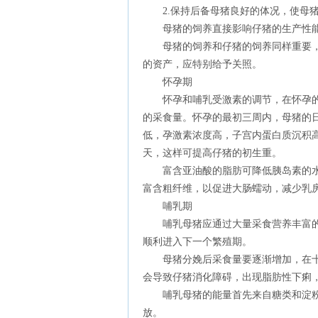
2.保持后备母猪良好的体况，使母猪
母猪的饲养直接影响仔猪的生产性
母猪的饲养和仔猪的饲养同样重要，
的资产，应特别给予关照。
怀孕期
怀孕和哺乳受激素的调节，在怀孕的
的采食量。怀孕的最初三周内，母猪的日
低，孕激素浓度高，子宫内蛋白质沉积高。
天，这样可提高仔猪的初生重。
富含亚油酸的脂肪可降低胰岛素的水
富含粗纤维，以促进大肠蠕动，减少乳
哺乳期
哺乳母猪应通过大量采食营养丰富的
顺利进入下一个繁殖期。
母猪分娩后采食量要逐渐增加，在十
会导致仔猪消化障碍，出现脂肪性下痢
哺乳母猪的能量首先来自糖类和淀粉
放。