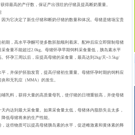
获得最高的产仔数，保证产出强壮的仔猪及提高断奶重量。
能
因为它决定了新生仔猪和断奶仔猪的数量和体况。母猪是猪场宝贵
初期，高水平孕酮可使多数胚胎顺利着床。配种后应立即限制母猪
采食量不能超过2.0kg。母猪怀孕早期饲料采食量低，胰岛素水平
怀孕三周以后，应提高母猪的采食量，最高达到2kg/天~3.5kg/
平，并保护胚胎发育，提高仔猪初生重量。母猪怀孕时期的饲料应
房炎和无乳症（MMA）的发生。
哺乳料，获得大量的高质量母乳，使仔猪的日增重较高，并使母猪
天内达到最大采食量。如果采食量太低，母猪体内脂肪失去太多，
，降低母猪将来的生产性能。
，这些物质可以提高母猪胰岛素的水平，促进雌激素和黄体素的释