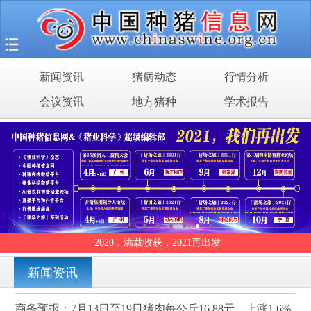
首页
猪场之旅
新闻资讯
猪病动态
行情分析
新闻资讯
会议资讯
地方猪种
学术报告
猪病动态
行情分析
会议资讯
地方猪种
2020，满载收获，2021再出发
学术报告
新闻资讯
商务预报：7月13日至19日猪肉每公斤16.88元，上涨1.6%