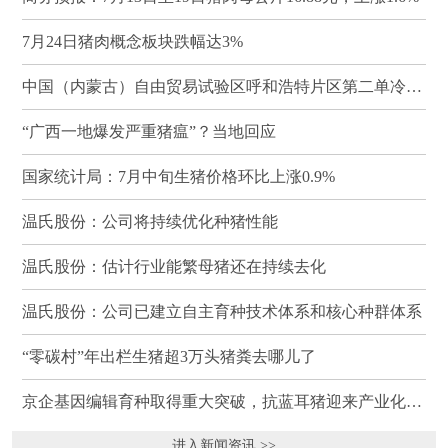
7月24日猪肉概念板块跌幅达3%
中国（内蒙古）自由贸易试验区呼和浩特片区第二单冷冻猪肉发往蒙古国
“广西一地爆发严重猪瘟”？当地回应
国家统计局：7月中旬生猪价格环比上涨0.9%
温氏股份：公司将持续优化种猪性能
温氏股份：估计行业能繁母猪还在持续去化
温氏股份：公司已建立自主育种技术体系和核心种群体系
“零碳村”年出栏生猪超3万头猪粪去哪儿了
京企基因编辑育种取得重大突破，抗蓝耳猪迎来产业化临界点
进入新闻资讯 >>