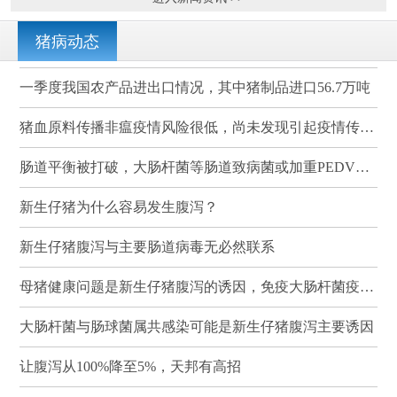
猪病动态
一季度我国农产品进出口情况，其中猪制品进口56.7万吨
猪血原料传播非瘟疫情风险很低，尚未发现引起疫情传播的案例
肠道平衡被打破，大肠杆菌等肠道致病菌或加重PEDV感染
新生仔猪为什么容易发生腹泻？
新生仔猪腹泻与主要肠道病毒无必然联系
母猪健康问题是新生仔猪腹泻的诱因，免疫大肠杆菌疫苗可有效降低其发病率和死亡率
大肠杆菌与肠球菌属共感染可能是新生仔猪腹泻主要诱因
让腹泻从100%降至5%，天邦有高招