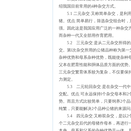
绍我国目前常用的4种杂交方式。
5.1 二元杂交:又称简单杂交，是利
猪。优点:简单易行，筛选杂交组合时，
强。因此这是我国应用广泛的一种杂交
而杂种一代又全部用作育肥用。
5.2 三元杂交:是从二元杂交所得
交。第l次杂交所用的公猪品种称为第一
杂种优势和母系杂种优势，既能使杂种
父本在肥育性能和胴体品质方面的优势
三元杂交繁育体系较为复杂，不仅要保持
力测定。
5.3 二元轮回杂交:是在杂交一代
交配。优点:可永远保持l个杂交母本和
势。而且方式比较简单，只要饲养2个
纯繁，只要能解决2个品种公猪的来源问
5.4 四元杂交:又称双杂交，是以
个二元杂交后代的母猪作母本，再进行
本身、母系和父系的杂种优势于一体，具