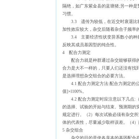
隔绝，如广东紫金县的蓝塘猪;另一种
习惯。
3.3 遗传为较低，在近交时衰退比
加性效应较大，杂交后随着杂合子频率
3.4 主要经济性状变异系数小的种
反映其成员基因型的纯合性。
4 配合力测定
配合力就是种群通过杂交能够获得的
合力是大不一样的，只要人们还没有找
是选择理想杂交组合的必要方法。
4.1 配合力测定方法:配合力测定的公
值]×l100%。
4.2 配合力测定时应注意以下几点:
的选择、试验的开始与结束、预测期的
规定进行。（2）每次试验必须有杂交所
体的代表性，尽量减少取样误差。（4
5 杂交组合
杂交的目的是使各亲本的基因配合在