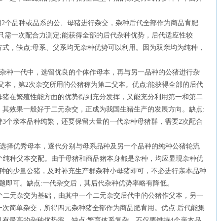
用2个品种或品系的公、母猪进行杂交，杂种后代全部作为商品育肥
只需一次配合力测定;能获得全部的后代杂种优势，后代适应性较
方式，缺点:母系、父系均无杂种优势可以利用。因为双亲均为纯种，
的杂种一代中，选留优良的个体作母本，再与另一品种的公猪进行杂
父本，第2次杂交所用的公猪称为第二父本。优点:能获得全部的后代
母猪在繁殖性能方面的优势得到充分发挥，又能充分利用第一和第二
。其效果一般好于二元杂交，正成为我国生猪生产的发展方向。缺点:
3个亲本品种纯繁，还要保留大量的一代杂种母猪群，需要2次配合
中选择优秀母本，逐代分别与母系品种及另一个品种的纯种公猪轮流
2个纯种父本交配。由于母猪和商品猪本身都是杂种，均应显现杂种优
品种的少量公猪，及时补充生产群杂种小母猪即可，不必进行亲本品种
题即可。缺点:一代杂交后，其后代杂种优势率略有降低。
2个二元杂交为基础，由其中一个二元杂交后代中的公猪作父本，另一
一次简单杂交，所得四元杂种猪全部作为商品肥育用。优点:后代能集
有最高的杂种优势率。缺点:繁育体系复杂，不仅要维持4个亲本品