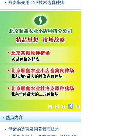
丹麦率先用DNA技术选育种猪
4
1
2
3
5
热点内容
母猪的选育及饲养管理技术