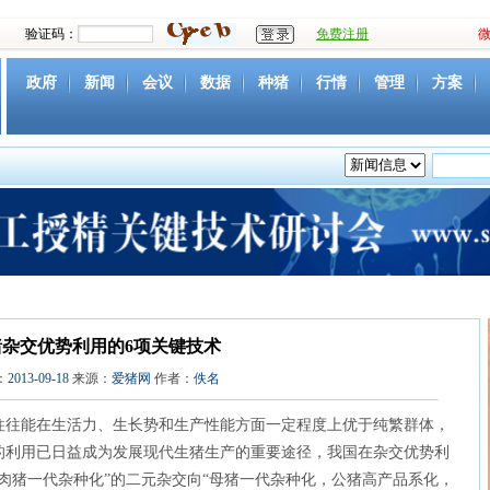
验证码：
免费注册
政府
新闻
会议
数据
种猪
行情
管理
方案
资源
社团
下载
育种
营养
环境
猪病
视频
猪杂交优势利用的6项关键技术
：
2013-09-18
来源：
爱猪网
作者：
佚名
往能在生活力、生长势和生产性能方面一定程度上优于纯繁群体，
的利用已日益成为发展现代生猪生产的重要途径，我国在杂交优势利
肉猪一代杂种化”的二元杂交向“母猪一代杂种化，公猪高产品系化，