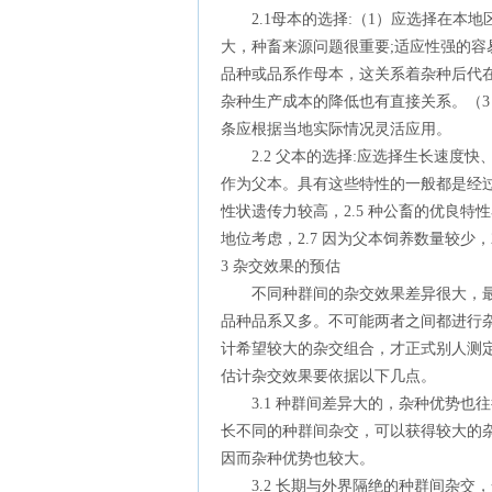
2.1母本的选择:（1）应选择在本
大，种畜来源问题很重要;适应性强的容
品种或品系作母本，这关系着杂种后代
杂种生产成本的降低也有直接关系。（
条应根据当地实际情况灵活应用。
2.2 父本的选择:应选择生长速度快
作为父本。具有这些特性的一般都是经过
性状遗传力较高，2.5 种公畜的优良特
地位考虑，2.7 因为父本饲养数量较少，2
3 杂交效果的预估
不同种群间的杂交效果差异很大，最
品种品系又多。不可能两者之间都进行
计希望较大的杂交组合，才正式别人测
估计杂交效果要依据以下几点。
3.1 种群间差异大的，杂种优势也
长不同的种群间杂交，可以获得较大的
因而杂种优势也较大。
3.2 长期与外界隔绝的种群间杂交，