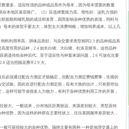
地区数量多、适应性强的品种或品系作为母本，因为母本需要的数量
易在本地区基层推广。（2）应选择繁殖力高、母性好、泌乳力强的
在胚胎期和哺乳期的成活和发育，因而影响杂种优势的表现，同时与
3）母本的体型不要太大，体型太大浪费饲粮，增加饲养成本。以上几
、饲料利用率高、胴体品质好、与杂交要求类型相同2.3 的品种或品系
高度培育的品种，2.4 如长白猪、大白猪、杜洛克猪等。这些品种
性容易遗传给杂种后代。至于适应性与种畜来源问题，2.6 可放在次要
.8 适当照顾花费不2.9 大。
后必须通过配合力测定才能确定，但配合力测定费钱费事，生猪的
杂交试验。因此在进行配合力测定前，应有大致的估计，只有那些估
定，这样可能节省很多人力物力，有利于杂种优势利用工作的开展，
往往较大。一般说来，分布地区距离较远、来源差别较大、类型及特
杂种优势，因为这样的种群在主要性状上，往往基因频率差异较大，
一般可获得较大的杂种优势。隔绝主要有两种:一种是地理交通上的