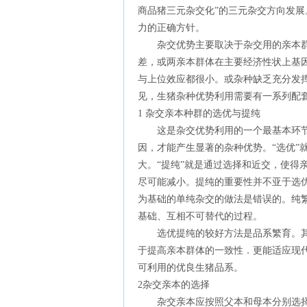
商品猪三元杂交化”的三元杂交方向发
力的正确方针。
杂交优势主要取决于杂交用的亲本群
差，或两亲本群体在主要经济性状上基
与上位效应都很小。或杂种缺乏充分发
见，生猪杂种优势利用需要有一系列配
1 杂交亲本种群的选优与提纯
这是杂交优势利用的一个最基本环节
因，才能产生显著的杂种优势。“选优”
大。“提纯”就是通过选择和近交，使得
尽可能减小。提纯的重要性并不亚于选
为基础的单纯杂交的做法是错误的。纯
基础、互相不可替代的过程。
选优提纯的较好方法是品系繁育。其
于提高亲本群体的一致性．更能适应现
可利用的优良生猪品系。
2杂交亲本的选择
杂交亲本应按照父本和母本分别选择