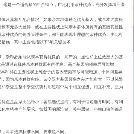
展。这是一个适合猪的生产特点，广泛利用杂种优势，充分发挥增产潜
体及其相互配合情况。如果亲本群体缺乏优良基因，或亲本纯度很
因频率无多大差异，或在主要性状上两亲本群体所具有的基因其显性
挥杂种优势的饲养管理条件，都不能表现出理想的杂种优势。由此可
套措施，其中主要包括以下6项关键技术。
，杂种必须能从亲本获得优良的、高产的、显性和上位效应大的基
就是通过选择使亲本种群原有的优良、高产基因的频率尽可能增
亲本种群在主要性状上纯合子的基因型频率尽可能增加，个体间差异
优，因为亲本种群愈纯。杂交双方基因频率之差才能愈大，不以纯繁
繁和杂交是整个杂交优势利用过程中两个相互促进、相互补充、互为
优点是品系比品种小，容易选优提纯，有利于缩短选育时间，有利
代化生猪生产的要求。如我国的新淮猪、关中黑猪、小梅山猪等都是
，两者选择标准不同，要求也不同。