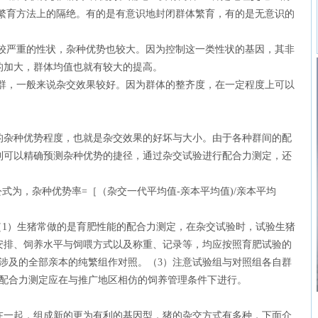
是繁育方法上的隔绝。有的是有意识地封闭群体繁育，有的是无意识的
较严重的性状，杂种优势也较大。因为控制这一类性状的基因，其非
的加大，群体均值也就有较大的提高。
群，一般来说杂交效果较好。因为群体的整齐度，在一定程度上可以
杂种优势程度，也就是杂交效果的好坏与大小。由于各种群间的配
到可以精确预测杂种优势的捷径，通过杂交试验进行配合力测定，还
式为，杂种优势率=［（杂交一代平均值-亲本平均值)/亲本平均
（1）生猪常做的是育肥性能的配合力测定，在杂交试验时，试验生猪
安排、饲养水平与饲喂方式以及称重、记录等，均应按照育肥试验的
涉及的全部亲本的纯繁组作对照。（3）注意试验组与对照组各自群
）配合力测定应在与推广地区相仿的饲养管理条件下进行。
一起，组成新的更为有利的基因型，猪的杂交方式有多种，下面介