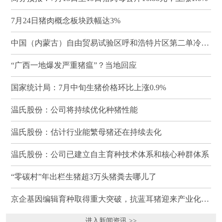
7月24日猪肉概念板块跌幅达3%
中国（内蒙古）自由贸易试验区呼和浩特片区第二单冷冻猪肉发往蒙古国
“广西一地爆发严重猪瘟”？当地回应
国家统计局：7月中旬生猪价格环比上涨0.9%
温氏股份：公司将持续优化种猪性能
温氏股份：估计行业能繁母猪还在持续去化
温氏股份：公司已建立自主育种技术体系和核心种群体系
“零碳村”年出栏生猪超3万头猪粪去哪儿了
京企基因编辑育种取得重大突破，抗蓝耳猪迎来产业化临界点
进入新闻资讯 >>