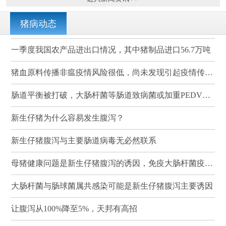
猪病动态
一季度我国农产品进出口情况，其中猪制品进口56.7万吨
猪血原料传播非瘟疫情风险很低，尚未发现引起疫情传播的案例
肠道平衡被打破，大肠杆菌等肠道致病菌或加重PEDV感染
新生仔猪为什么容易发生腹泻？
新生仔猪腹泻与主要肠道病毒无必然联系
母猪健康问题是新生仔猪腹泻的诱因，免疫大肠杆菌疫苗可有效降低其发病率和死亡率
大肠杆菌与肠球菌属共感染可能是新生仔猪腹泻主要诱因
让腹泻从100%降至5%，天邦有高招