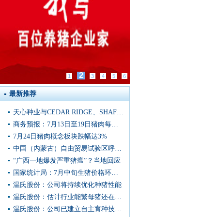
2
1
3
4
5
6
最新推荐
天心种业与CEDAR RIDGE、SHAFFER GENETICS合作基因育种项目新闻发布会于武汉召开
商务预报：7月13日至19日猪肉每公斤16.88元，上涨1.6%
7月24日猪肉概念板块跌幅达3%
中国（内蒙古）自由贸易试验区呼和浩特片区第二单冷冻猪肉发往蒙古国
“广西一地爆发严重猪瘟”？当地回应
国家统计局：7月中旬生猪价格环比上涨0.9%
温氏股份：公司将持续优化种猪性能
温氏股份：估计行业能繁母猪还在持续去化
温氏股份：公司已建立自主育种技术体系和核心种群体系