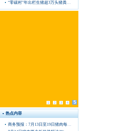
“零碳村”年出栏生猪超3万头猪粪去哪儿了
5
1
2
3
4
热点内容
商务预报：7月13日至19日猪肉每公斤16.88元，上涨1.6%