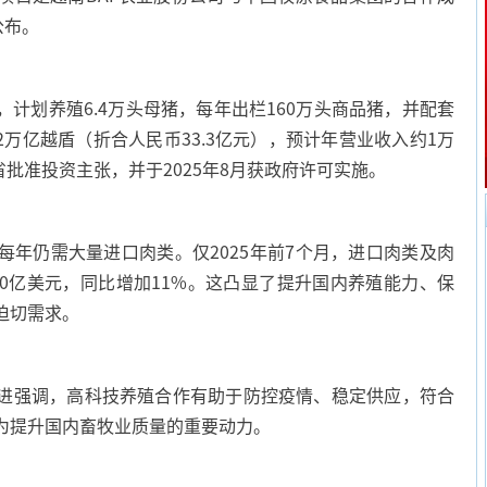
公布。
划养殖6.4万头母猪，每年出栏160万头商品猪，并配套
2万亿越盾（折合人民币33.3亿元），预计年营业收入约1万
省批准投资主张，并于2025年8月获政府许可实施。
仍需大量进口肉类。仅2025年前7个月，进口肉类及肉
过10亿美元，同比增加11%。这凸显了提升国内养殖能力、保
迫切需求。
强调，高科技养殖合作有助于防控疫情、稳定供应，符合
为提升国内畜牧业质量的重要动力。