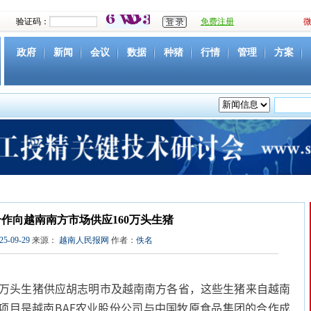
验证码：
免费注册
政府
新闻
会议
数据
种猪
行情
管理
方案
资源
社团
下载
育种
营养
环境
猪病
视频
作向越南南方市场供应160万头生猪
25-09-29
来源：
越南人民报网
作者：
佚名
0万头生猪供应胡志明市及越南南方各省，这些生猪来自越南
项目是越南BAF农业股份公司与中国牧原食品集团的合作成