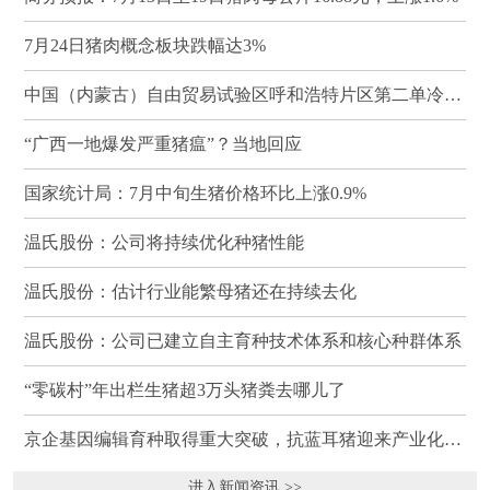
7月24日猪肉概念板块跌幅达3%
中国（内蒙古）自由贸易试验区呼和浩特片区第二单冷冻猪肉发往蒙古国
“广西一地爆发严重猪瘟”？当地回应
国家统计局：7月中旬生猪价格环比上涨0.9%
温氏股份：公司将持续优化种猪性能
温氏股份：估计行业能繁母猪还在持续去化
温氏股份：公司已建立自主育种技术体系和核心种群体系
“零碳村”年出栏生猪超3万头猪粪去哪儿了
京企基因编辑育种取得重大突破，抗蓝耳猪迎来产业化临界点
进入新闻资讯 >>