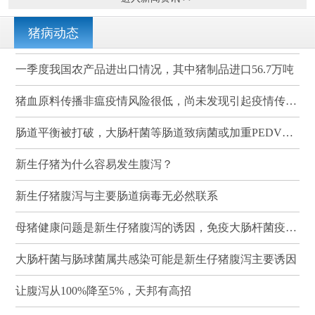
猪病动态
一季度我国农产品进出口情况，其中猪制品进口56.7万吨
猪血原料传播非瘟疫情风险很低，尚未发现引起疫情传播的案例
肠道平衡被打破，大肠杆菌等肠道致病菌或加重PEDV感染
新生仔猪为什么容易发生腹泻？
新生仔猪腹泻与主要肠道病毒无必然联系
母猪健康问题是新生仔猪腹泻的诱因，免疫大肠杆菌疫苗可有效降低其发病率和死亡率
大肠杆菌与肠球菌属共感染可能是新生仔猪腹泻主要诱因
让腹泻从100%降至5%，天邦有高招