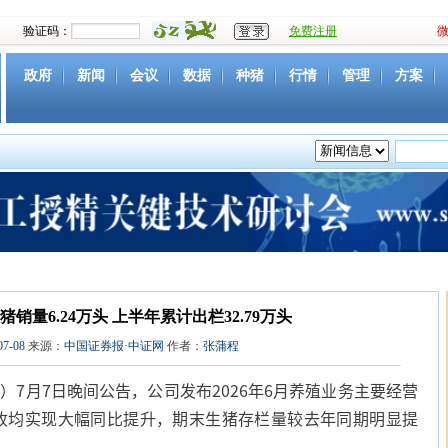
验证码：
免费注册
政府
新闻
会议
数据
种猪
行情
管理
方案
资源
社团
下载
育种
营养
环境
猪病
视频
销量6.24万头 上半年累计出栏32.79万头
07-08
来源：
中国证券报·中证网
作者：
张蒲程
）7月7日晚间公告，公司发布2026年6月养殖业务主要经营
收均实现大幅同比提升，期末生猪存栏量较去年同期明显提