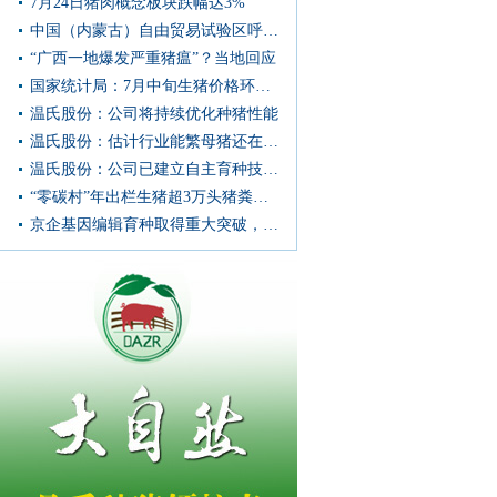
7月24日猪肉概念板块跌幅达3%
中国（内蒙古）自由贸易试验区呼和浩特片区第二单冷冻猪肉发往蒙古国
“广西一地爆发严重猪瘟”？当地回应
国家统计局：7月中旬生猪价格环比上涨0.9%
温氏股份：公司将持续优化种猪性能
温氏股份：估计行业能繁母猪还在持续去化
温氏股份：公司已建立自主育种技术体系和核心种群体系
“零碳村”年出栏生猪超3万头猪粪去哪儿了
京企基因编辑育种取得重大突破，抗蓝耳猪迎来产业化临界点