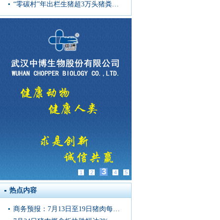
“零碳村”年出栏生猪超3万头猪粪去哪儿了
3
1
2
4
5
热点内容
商务预报：7月13日至19日猪肉每公斤16.88元，上涨1.6%