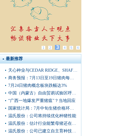
3
1
2
4
5
6
最新推荐
天心种业与CEDAR RIDGE、SHAFFER GENETICS合作基因育种项目新闻发布会于武汉召开
商务预报：7月13日至19日猪肉每公斤16.88元，上涨1.6%
7月24日猪肉概念板块跌幅达3%
中国（内蒙古）自由贸易试验区呼和浩特片区第二单冷冻猪肉发往蒙古国
“广西一地爆发严重猪瘟”？当地回应
国家统计局：7月中旬生猪价格环比上涨0.9%
温氏股份：公司将持续优化种猪性能
温氏股份：估计行业能繁母猪还在持续去化
温氏股份：公司已建立自主育种技术体系和核心种群体系