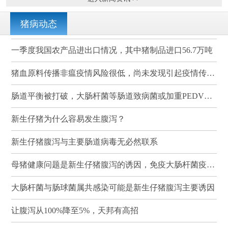
猪病动态
一季度我国农产品进出口情况，其中猪制品进口56.7万吨
猪血原料传播非瘟疫情风险很低，尚未发现引起疫情传播的案例
肠道平衡被打破，大肠杆菌等肠道致病菌或加重PEDV感染
新生仔猪为什么容易发生腹泻？
新生仔猪腹泻与主要肠道病毒无必然联系
母猪健康问题是新生仔猪腹泻的诱因，免疫大肠杆菌疫苗可有效降低其发病率和死亡率
大肠杆菌与肠球菌属共感染可能是新生仔猪腹泻主要诱因
让腹泻从100%降至5%，天邦有高招