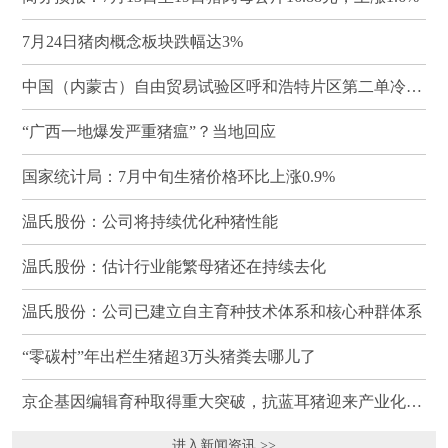
7月24日猪肉概念板块跌幅达3%
中国（内蒙古）自由贸易试验区呼和浩特片区第二单冷冻猪肉发往蒙古国
“广西一地爆发严重猪瘟”？当地回应
国家统计局：7月中旬生猪价格环比上涨0.9%
温氏股份：公司将持续优化种猪性能
温氏股份：估计行业能繁母猪还在持续去化
温氏股份：公司已建立自主育种技术体系和核心种群体系
“零碳村”年出栏生猪超3万头猪粪去哪儿了
京企基因编辑育种取得重大突破，抗蓝耳猪迎来产业化临界点
进入新闻资讯 >>