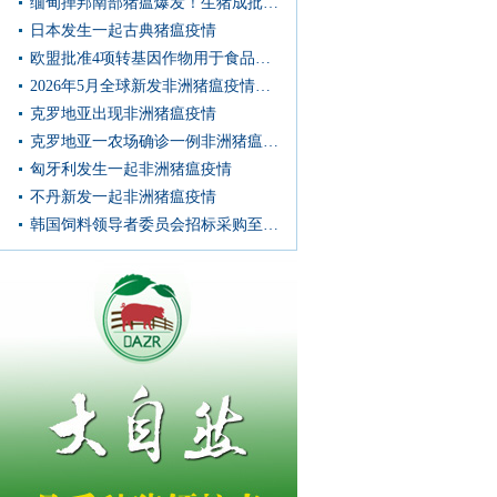
缅甸掸邦南部猪瘟爆发！生猪成批死亡，症状惊心···
日本发生一起古典猪瘟疫情
欧盟批准4项转基因作物用于食品和饲料
2026年5月全球新发非洲猪瘟疫情信息汇总
克罗地亚出现非洲猪瘟疫情
克罗地亚一农场确诊一例非洲猪瘟病例
匈牙利发生一起非洲猪瘟疫情
不丹新发一起非洲猪瘟疫情
韩国饲料领导者委员会招标采购至多6.9万吨饲料玉米