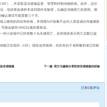
CMT），并采取适当措施监督、管理和控制动物疾病。此外，达尔
验证，包括将血液样本送到国外实验室，以确定动物死亡的原因。测
些确认测试可能需要三个月。
场上猪肉的供应和价格，并强调ASF病毒不会对人类造成任何健康影
可能会破坏200亿比索的畜牧业。
一些小农场中已经有数十头生猪死亡，还有团体表示死亡总数已超
动物卫生组织（OIE）报告这些病例，但在布拉干省和黎刹省已经检
染非洲猪瘟
下一篇:
荷兰与越南分享防控非洲猪瘟的经验