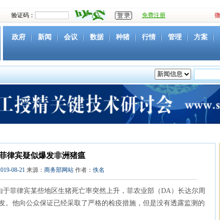
验证码：
免费注册
政府
新闻
会议
数据
种猪
行情
管理
方案
资源
社团
下载
育种
营养
环境
猪病
视频
菲律宾疑似爆发非洲猪瘟
2019-08-21
来源：
商务部网站
作者：
佚名
由于菲律宾某些地区生猪死亡率突然上升，菲农业部（DA）长达尔周
暴发。他向公众保证已经采取了严格的检疫措施，但是没有透露监测的