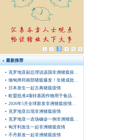
3
1
2
4
5
6
最新推荐
克罗地亚副总理说该国非洲猪瘟疫情形势“非常严峻”
缅甸掸邦南部猪瘟爆发！生猪成批死亡，症状惊心···
日本发生一起古典猪瘟疫情
欧盟批准4项转基因作物用于食品和饲料
2026年5月全球新发非洲猪瘟疫情信息汇总
克罗地亚出现非洲猪瘟疫情
克罗地亚一农场确诊一例非洲猪瘟病例
匈牙利发生一起非洲猪瘟疫情
不丹新发一起非洲猪瘟疫情