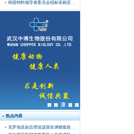
韩国饲料领导者委员会招标采购至多6.9万吨饲料玉米
3
1
2
4
5
热点内容
克罗地亚副总理说该国非洲猪瘟疫情形势“非常严峻”