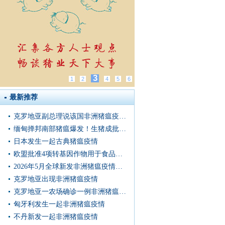
3
1
2
4
5
6
最新推荐
克罗地亚副总理说该国非洲猪瘟疫情形势“非常严峻”
缅甸掸邦南部猪瘟爆发！生猪成批死亡，症状惊心···
日本发生一起古典猪瘟疫情
欧盟批准4项转基因作物用于食品和饲料
2026年5月全球新发非洲猪瘟疫情信息汇总
克罗地亚出现非洲猪瘟疫情
克罗地亚一农场确诊一例非洲猪瘟病例
匈牙利发生一起非洲猪瘟疫情
不丹新发一起非洲猪瘟疫情