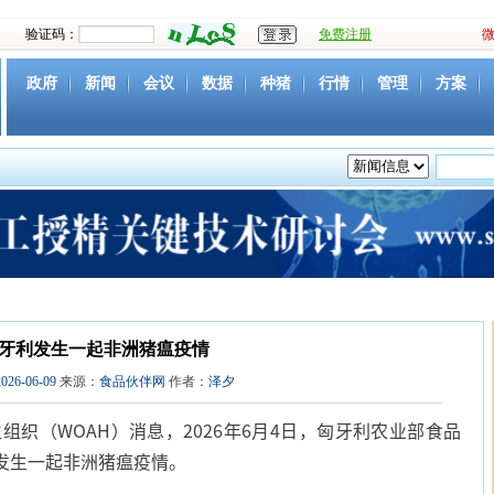
验证码：
免费注册
政府
新闻
会议
数据
种猪
行情
管理
方案
资源
社团
下载
育种
营养
环境
猪病
视频
牙利发生一起非洲猪瘟疫情
2026-06-09
来源：
食品伙伴网
作者：
泽夕
组织（WOAH）消息，2026年6月4日，匈牙利农业部食品
发生一起非洲猪瘟疫情。