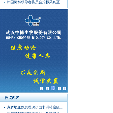
韩国饲料领导者委员会招标采购至多6.9万吨饲料玉米
3
1
2
4
5
热点内容
克罗地亚副总理说该国非洲猪瘟疫情形势“非常严峻”