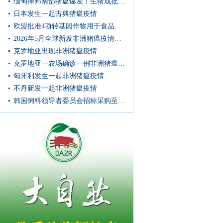
缅甸掸邦南部猪瘟爆发！生猪成批死亡，症状惊心···
日本发生一起古典猪瘟疫情
欧盟批准4项转基因作物用于食品和饲料
2026年5月全球新发非洲猪瘟疫情信息汇总
克罗地亚出现非洲猪瘟疫情
克罗地亚一农场确诊一例非洲猪瘟病例
匈牙利发生一起非洲猪瘟疫情
不丹新发一起非洲猪瘟疫情
韩国饲料领导者委员会招标采购至多6.9万吨饲料玉米