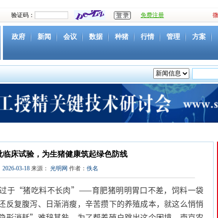
验证码：
免费注册
政府
新闻
会议
数据
种猪
行情
管理
方案
资源
社团
下载
育种
营养
环境
猪病
视频
批临床试验，为生猪健康筑起绿色防线
：
2026-03-18
来源：
光明网
作者：
佚名
于“猪吃料不长肉”——育肥猪明明胃口不差，饲料一袋
还反复腹泻、日渐消瘦，辛苦攒下的养殖成本，就这么悄悄
隐形消耗”难辞其咎。为了帮养殖户跳出这个困境，南京农