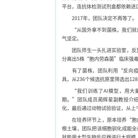
平台，连抗体检测试剂盒都依赖进
2017年，团队决定不再等了。
“从国外拿不到菌株，我们就自
气坚定。
团队师生一头扎进实验室，反复摸
分离出5株“胞内劳森菌”临床强
有了菌株，团队利用“反向疫苗
具，从236个候选抗原里筛选出12
“我们训练了AI模型，用大量
期。”团队成员蔺辉星副教授介绍
化，最后通过动物试验验证，从上
在培养环节上，原本培养“胞内劳
根土壤，团队把该细胞驯化成能全
就能用大型生物反应器进行大规模