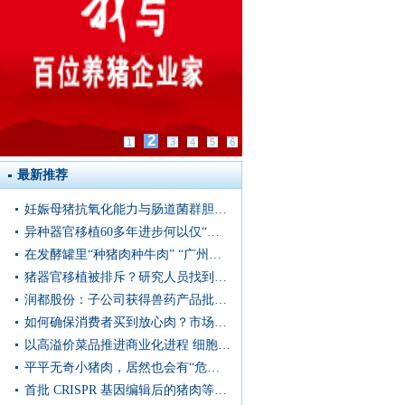
3
1
2
4
5
6
最新推荐
妊娠母猪抗氧化能力与肠道菌群胆汁酸代谢存在显著关联
异种器官移植60多年进步何以仅“两天”？陈忠华：猪器官移植已进入下一轮冲刺阶段
在发酵罐里“种猪肉种牛肉” “广州造”菌肉跑出加速度
猪器官移植被排斥？研究人员找到解决方法
润都股份：子公司获得兽药产品批准文号批件
如何确保消费者买到放心肉？市场监管总局发布风险防控提示
以高溢价菜品推进商业化进程 细胞培养肉瞄准高端食材市场
平平无奇小猪肉，居然也会有“危险”？
首批 CRISPR 基因编辑后的猪肉等待评估，未来两年有望送上餐桌