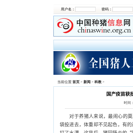
用户名：
密码：
当前位置:
首页
>
新闻
>
科教
>
国产疫苗获
时间
对于养猪人来说，最闹心的莫过
袋投进去，体重却不见起色，有的
打了水漂。这背后，猪回肠炎的“