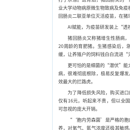
业大学动物病原微生物致病及免疫
回肠炎二联亚单位灭活疫苗，在猪
AI赋能，为疫苗研发装上“透
猪回肠炎又称猪增生性肠病，它
20周龄的育肥猪。生猪感染后，
缓，让养殖户的饲料钱白白流进“
更可怕的是细菌的“潜伏”能力
病，很难彻底根除，极易反复爆发
效最大的拦路虎。
为了降低损失风险，购买进口的
仅有16元，听起来不贵，但以全
可忽视的庞大开销。
“‘胞内劳森菌’是严格的胞内
养，对氧气、氮气浓度还极其敏感