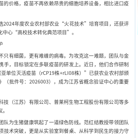
的价格，疫苗不再依赖昂贵的细胞培养设备，相比进口疫
024年度农业农村部农业“火花技术”培育项目，还获评
化中心“高校技术转化典范项目”。
护
只有细菌，更有难缠的病毒。为攻克这一难题，团队与金
携手，目标锁定在多联疫苗的研发上。近日，他们合作研制
单位灭活疫苗（rCP19株+rLI08株）”已获农业农村部颁
（批件号：2026003），成为江苏省概念验证中心的重要
技（江苏）有限公司、普莱柯生物工程股份有限公司等多
议。
队为生猪健康筑起了一道绿色防线。范红结教授带领团队
项技术突破，更是从实验室到餐桌、从科学到民生的接力守