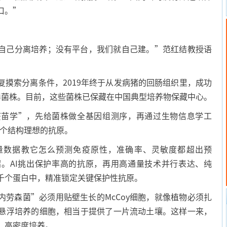
口。”
己分离培养；没有平台，我们就自己建。”范红结教授语
索分离条件，2019年终于从发病猪的回肠组织里，成功
毒菌株。目前，这些菌株已保藏在中国典型培养物保藏中心。
学”，先给菌株做全基因组测序，再通过生物信息学工
8个结构理想的抗原。
数据教它怎么预测免疫原性，准确率、灵敏度都超出预
。AI挑出保护率高的抗原，再用高通量技术并行表达、纯
千个蛋白中，精准锁定关键保护性抗原。
森菌”必须用贴壁生长的McCoy细胞，就像植物必须扎
悬浮培养的细胞，相当于提供了一片流动土壤。这样一来，
、高密度培养。