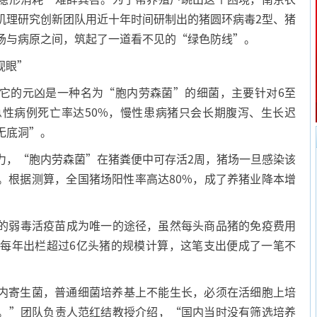
机理研究创新团队用近十年时间研制出的猪圆环病毒2型、猪
场与病原之间，筑起了一道看不见的“绿色防线”。
视眼”
的元凶是一种名为“胞内劳森菌”的细菌，主要针对6至
急性病例死亡率达50%，慢性患病猪只会长期腹泻、生长迟
无底洞”。
，“胞内劳森菌”在猪粪便中可存活2周，猪场一旦感染该
。根据测算，全国猪场阳性率高达80%，成了养猪业降本增
弱毒活疫苗成为唯一的途径，虽然每头商品猪的免疫费用
国每年出栏超过6亿头猪的规模计算，这笔支出便成了一笔不
寄生菌，普通细菌培养基上不能生长，必须在活细胞上培
。”团队负责人范红结教授介绍，“国内当时没有筛选培养