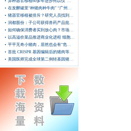
异种器官移植60多年进步何以仅“两天”？陈忠华：猪器官移植已进入下一轮冲刺阶段
在发酵罐里“种猪肉种牛肉” “广州造”菌肉跑出加速度
猪器官移植被排斥？研究人员找到解决方法
润都股份：子公司获得兽药产品批准文号批件
如何确保消费者买到放心肉？市场监管总局发布风险防控提示
以高溢价菜品推进商业化进程 细胞培养肉瞄准高端食材市场
平平无奇小猪肉，居然也会有“危险”？
首批 CRISPR 基因编辑后的猪肉等待评估，未来两年有望送上餐桌
美国医师完成全球第二例转基因猪心脏移植手术，患者术后恢复较好