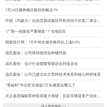
7月24日猪肉概念板块跌幅达3%
中国（内蒙古）自由贸易试验区呼和浩特片区第二单冷冻猪肉发往蒙古国
“广西一地爆发严重猪瘟”？当地回应
国家统计局：7月中旬生猪价格环比上涨0.9%
温氏股份：公司将持续优化种猪性能
温氏股份：估计行业能繁母猪还在持续去化
温氏股份：公司已建立自主育种技术体系和核心种群体系
“零碳村”年出栏生猪超3万头猪粪去哪儿了
京企基因编辑育种取得重大突破，抗蓝耳猪迎来产业化临界点
进入新闻资讯 >>