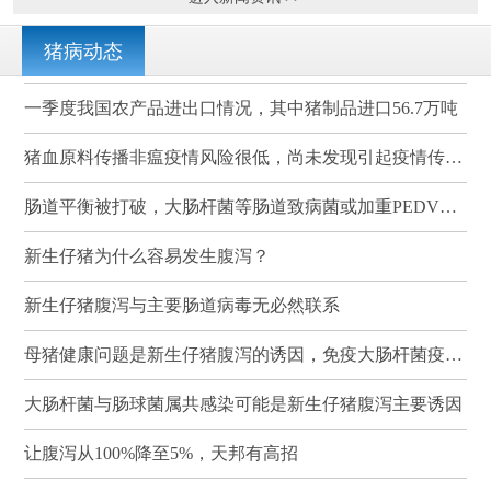
猪病动态
一季度我国农产品进出口情况，其中猪制品进口56.7万吨
猪血原料传播非瘟疫情风险很低，尚未发现引起疫情传播的案例
肠道平衡被打破，大肠杆菌等肠道致病菌或加重PEDV感染
新生仔猪为什么容易发生腹泻？
新生仔猪腹泻与主要肠道病毒无必然联系
母猪健康问题是新生仔猪腹泻的诱因，免疫大肠杆菌疫苗可有效降低其发病率和死亡率
大肠杆菌与肠球菌属共感染可能是新生仔猪腹泻主要诱因
让腹泻从100%降至5%，天邦有高招