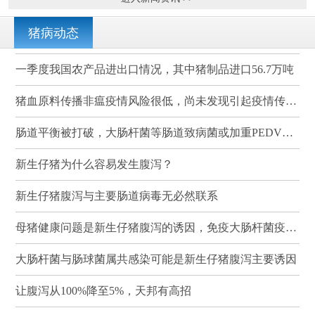
猪病动态
一季度我国农产品进出口情况，其中猪制品进口56.7万吨
猪血原料传播非瘟疫情风险很低，尚未发现引起疫情传播的案例
肠道平衡被打破，大肠杆菌等肠道致病菌或加重PEDV感染
新生仔猪为什么容易发生腹泻？
新生仔猪腹泻与主要肠道病毒无必然联系
母猪健康问题是新生仔猪腹泻的诱因，免疫大肠杆菌疫苗可有效降低其发病率和死亡率
大肠杆菌与肠球菌属共感染可能是新生仔猪腹泻主要诱因
让腹泻从100%降至5%，天邦有高招