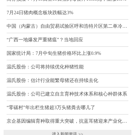
7月24日猪肉概念板块跌幅达3%
中国（内蒙古）自由贸易试验区呼和浩特片区第二单冷冻猪肉发往蒙古国
“广西一地爆发严重猪瘟”？当地回应
国家统计局：7月中旬生猪价格环比上涨0.9%
温氏股份：公司将持续优化种猪性能
温氏股份：估计行业能繁母猪还在持续去化
温氏股份：公司已建立自主育种技术体系和核心种群体系
“零碳村”年出栏生猪超3万头猪粪去哪儿了
京企基因编辑育种取得重大突破，抗蓝耳猪迎来产业化临界点
进入新闻资讯 >>