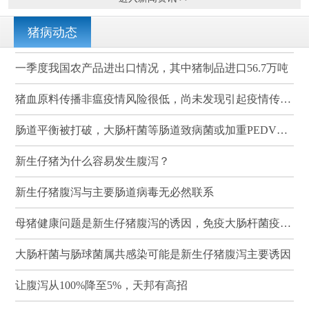
猪病动态
一季度我国农产品进出口情况，其中猪制品进口56.7万吨
猪血原料传播非瘟疫情风险很低，尚未发现引起疫情传播的案例
肠道平衡被打破，大肠杆菌等肠道致病菌或加重PEDV感染
新生仔猪为什么容易发生腹泻？
新生仔猪腹泻与主要肠道病毒无必然联系
母猪健康问题是新生仔猪腹泻的诱因，免疫大肠杆菌疫苗可有效降低其发病率和死亡率
大肠杆菌与肠球菌属共感染可能是新生仔猪腹泻主要诱因
让腹泻从100%降至5%，天邦有高招