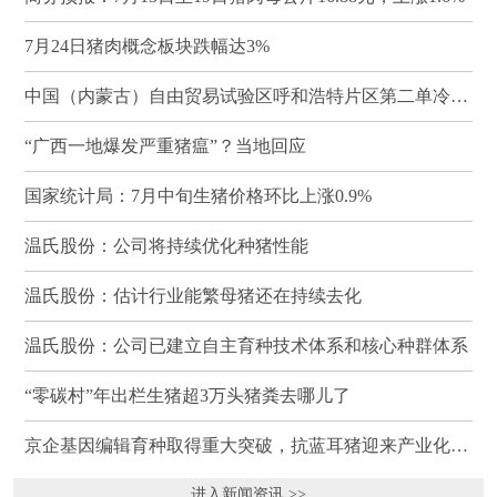
7月24日猪肉概念板块跌幅达3%
中国（内蒙古）自由贸易试验区呼和浩特片区第二单冷冻猪肉发往蒙古国
“广西一地爆发严重猪瘟”？当地回应
国家统计局：7月中旬生猪价格环比上涨0.9%
温氏股份：公司将持续优化种猪性能
温氏股份：估计行业能繁母猪还在持续去化
温氏股份：公司已建立自主育种技术体系和核心种群体系
“零碳村”年出栏生猪超3万头猪粪去哪儿了
京企基因编辑育种取得重大突破，抗蓝耳猪迎来产业化临界点
进入新闻资讯 >>