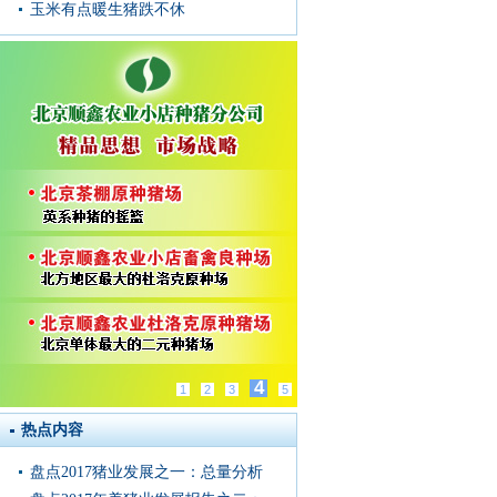
玉米有点暖生猪跌不休
4
1
2
3
5
热点内容
盘点2017猪业发展之一：总量分析