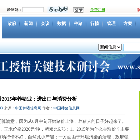
验证码：
免费注册
政府
新闻
会议
数据
种猪
行情
管理
方案
资源
社团
下载
育种
营养
环境
猪病
视频
2015年养猪业：进出口与消费分析
03
来源：
中国种猪信息网
作者：
中国种猪信息网
乎还算满意，因为从6月中旬开始猪价上涨，养猪人的日子好起来了。
克，玉米价格2320元/吨，猪粮比6.73：1。2015年为什么会涨价？主要
市场行情不好，自然减少产能；一方面由于环境污染的治理，政府强