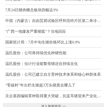
7月24日猪肉概念板块跌幅达3%
中国（内蒙古）自由贸易试验区呼和浩特片区第二单冷冻猪肉发往蒙古国
“广西一地爆发严重猪瘟”？当地回应
国家统计局：7月中旬生猪价格环比上涨0.9%
温氏股份：公司将持续优化种猪性能
温氏股份：估计行业能繁母猪还在持续去化
温氏股份：公司已建立自主育种技术体系和核心种群体系
“零碳村”年出栏生猪超3万头猪粪去哪儿了
京企基因编辑育种取得重大突破，抗蓝耳猪迎来产业化临界点
进入新闻资讯 >>