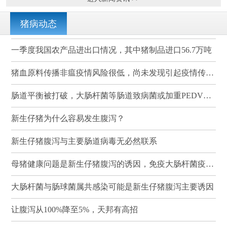
猪病动态
一季度我国农产品进出口情况，其中猪制品进口56.7万吨
猪血原料传播非瘟疫情风险很低，尚未发现引起疫情传播的案例
肠道平衡被打破，大肠杆菌等肠道致病菌或加重PEDV感染
新生仔猪为什么容易发生腹泻？
新生仔猪腹泻与主要肠道病毒无必然联系
母猪健康问题是新生仔猪腹泻的诱因，免疫大肠杆菌疫苗可有效降低其发病率和死亡率
大肠杆菌与肠球菌属共感染可能是新生仔猪腹泻主要诱因
让腹泻从100%降至5%，天邦有高招