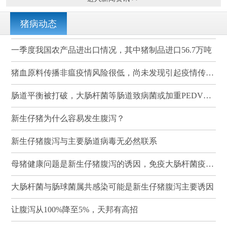
猪病动态
一季度我国农产品进出口情况，其中猪制品进口56.7万吨
猪血原料传播非瘟疫情风险很低，尚未发现引起疫情传播的案例
肠道平衡被打破，大肠杆菌等肠道致病菌或加重PEDV感染
新生仔猪为什么容易发生腹泻？
新生仔猪腹泻与主要肠道病毒无必然联系
母猪健康问题是新生仔猪腹泻的诱因，免疫大肠杆菌疫苗可有效降低其发病率和死亡率
大肠杆菌与肠球菌属共感染可能是新生仔猪腹泻主要诱因
让腹泻从100%降至5%，天邦有高招