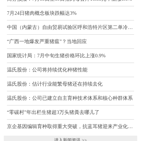
7月24日猪肉概念板块跌幅达3%
中国（内蒙古）自由贸易试验区呼和浩特片区第二单冷冻猪肉发往蒙古国
“广西一地爆发严重猪瘟”？当地回应
国家统计局：7月中旬生猪价格环比上涨0.9%
温氏股份：公司将持续优化种猪性能
温氏股份：估计行业能繁母猪还在持续去化
温氏股份：公司已建立自主育种技术体系和核心种群体系
“零碳村”年出栏生猪超3万头猪粪去哪儿了
京企基因编辑育种取得重大突破，抗蓝耳猪迎来产业化临界点
进入新闻资讯 >>