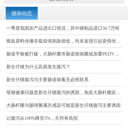
猪病动态
一季度我国农产品进出口情况，其中猪制品进口56.7万吨
猪血原料传播非瘟疫情风险很低，尚未发现引起疫情传播的案例
肠道平衡被打破，大肠杆菌等肠道致病菌或加重PEDV感染
新生仔猪为什么容易发生腹泻？
新生仔猪腹泻与主要肠道病毒无必然联系
母猪健康问题是新生仔猪腹泻的诱因，免疫大肠杆菌疫苗可有效降低其发病率和死亡率
大肠杆菌与肠球菌属共感染可能是新生仔猪腹泻主要诱因
让腹泻从100%降至5%，天邦有高招