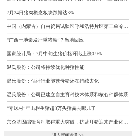
7月24日猪肉概念板块跌幅达3%
中国（内蒙古）自由贸易试验区呼和浩特片区第二单冷冻猪肉发往蒙古国
“广西一地爆发严重猪瘟”？当地回应
国家统计局：7月中旬生猪价格环比上涨0.9%
温氏股份：公司将持续优化种猪性能
温氏股份：估计行业能繁母猪还在持续去化
温氏股份：公司已建立自主育种技术体系和核心种群体系
“零碳村”年出栏生猪超3万头猪粪去哪儿了
京企基因编辑育种取得重大突破，抗蓝耳猪迎来产业化临界点
进入新闻资讯 >>