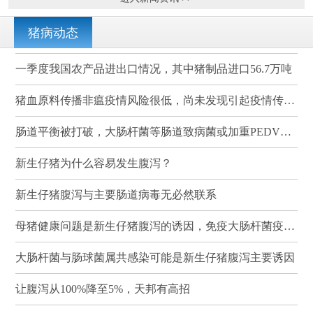
猪病动态
一季度我国农产品进出口情况，其中猪制品进口56.7万吨
猪血原料传播非瘟疫情风险很低，尚未发现引起疫情传播的案例
肠道平衡被打破，大肠杆菌等肠道致病菌或加重PEDV感染
新生仔猪为什么容易发生腹泻？
新生仔猪腹泻与主要肠道病毒无必然联系
母猪健康问题是新生仔猪腹泻的诱因，免疫大肠杆菌疫苗可有效降低其发病率和死亡率
大肠杆菌与肠球菌属共感染可能是新生仔猪腹泻主要诱因
让腹泻从100%降至5%，天邦有高招