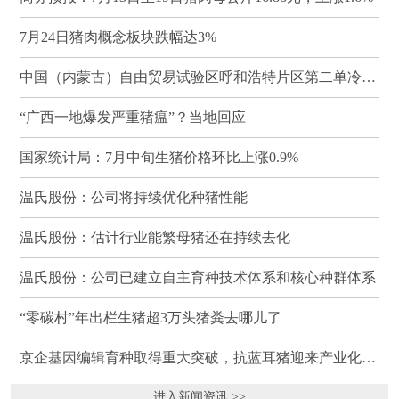
7月24日猪肉概念板块跌幅达3%
中国（内蒙古）自由贸易试验区呼和浩特片区第二单冷冻猪肉发往蒙古国
“广西一地爆发严重猪瘟”？当地回应
国家统计局：7月中旬生猪价格环比上涨0.9%
温氏股份：公司将持续优化种猪性能
温氏股份：估计行业能繁母猪还在持续去化
温氏股份：公司已建立自主育种技术体系和核心种群体系
“零碳村”年出栏生猪超3万头猪粪去哪儿了
京企基因编辑育种取得重大突破，抗蓝耳猪迎来产业化临界点
进入新闻资讯 >>