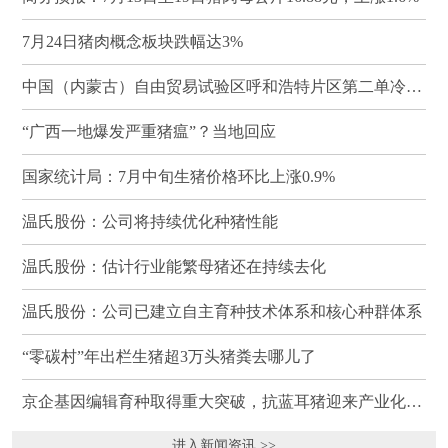
7月24日猪肉概念板块跌幅达3%
中国（内蒙古）自由贸易试验区呼和浩特片区第二单冷冻猪肉发往蒙古国
“广西一地爆发严重猪瘟”？当地回应
国家统计局：7月中旬生猪价格环比上涨0.9%
温氏股份：公司将持续优化种猪性能
温氏股份：估计行业能繁母猪还在持续去化
温氏股份：公司已建立自主育种技术体系和核心种群体系
“零碳村”年出栏生猪超3万头猪粪去哪儿了
京企基因编辑育种取得重大突破，抗蓝耳猪迎来产业化临界点
进入新闻资讯 >>