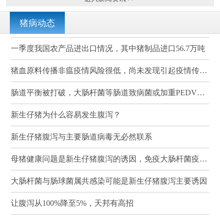
猪病动态
一季度我国农产品进出口情况，其中猪制品进口56.7万吨
猪血原料传播非瘟疫情风险很低，尚未发现引起疫情传播的案例
肠道平衡被打破，大肠杆菌等肠道致病菌或加重PEDV感染
新生仔猪为什么容易发生腹泻？
新生仔猪腹泻与主要肠道病毒无必然联系
母猪健康问题是新生仔猪腹泻的诱因，免疫大肠杆菌疫苗可有效降低其发病率和死亡率
大肠杆菌与肠球菌属共感染可能是新生仔猪腹泻主要诱因
让腹泻从100%降至5%，天邦有高招