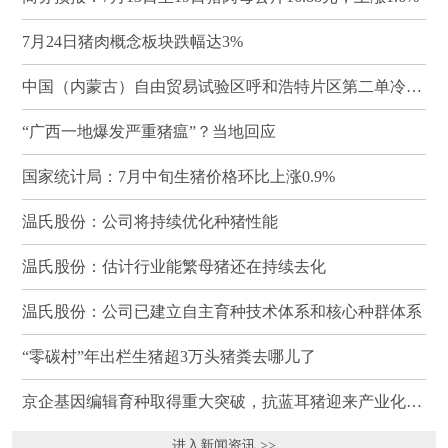
7月24日猪肉概念板块跌幅达3%
中国（内蒙古）自由贸易试验区呼和浩特片区第二单冷冻猪肉发往蒙古国
“广西一地爆发严重猪瘟”？当地回应
国家统计局：7月中旬生猪价格环比上涨0.9%
温氏股份：公司将持续优化种猪性能
温氏股份：估计行业能繁母猪还在持续去化
温氏股份：公司已建立自主育种技术体系和核心种群体系
“零碳村”年出栏生猪超3万头猪粪去哪儿了
京企基因编辑育种取得重大突破，抗蓝耳猪迎来产业化临界点
进入新闻资讯 >>