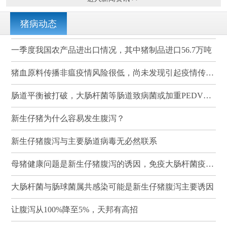
猪病动态
一季度我国农产品进出口情况，其中猪制品进口56.7万吨
猪血原料传播非瘟疫情风险很低，尚未发现引起疫情传播的案例
肠道平衡被打破，大肠杆菌等肠道致病菌或加重PEDV感染
新生仔猪为什么容易发生腹泻？
新生仔猪腹泻与主要肠道病毒无必然联系
母猪健康问题是新生仔猪腹泻的诱因，免疫大肠杆菌疫苗可有效降低其发病率和死亡率
大肠杆菌与肠球菌属共感染可能是新生仔猪腹泻主要诱因
让腹泻从100%降至5%，天邦有高招