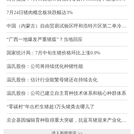
7月24日猪肉概念板块跌幅达3%
中国（内蒙古）自由贸易试验区呼和浩特片区第二单冷冻猪肉发往蒙古国
“广西一地爆发严重猪瘟”？当地回应
国家统计局：7月中旬生猪价格环比上涨0.9%
温氏股份：公司将持续优化种猪性能
温氏股份：估计行业能繁母猪还在持续去化
温氏股份：公司已建立自主育种技术体系和核心种群体系
“零碳村”年出栏生猪超3万头猪粪去哪儿了
京企基因编辑育种取得重大突破，抗蓝耳猪迎来产业化临界点
进入新闻资讯 >>