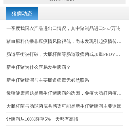
猪病动态
一季度我国农产品进出口情况，其中猪制品进口56.7万吨
猪血原料传播非瘟疫情风险很低，尚未发现引起疫情传播的案例
肠道平衡被打破，大肠杆菌等肠道致病菌或加重PEDV感染
新生仔猪为什么容易发生腹泻？
新生仔猪腹泻与主要肠道病毒无必然联系
母猪健康问题是新生仔猪腹泻的诱因，免疫大肠杆菌疫苗可有效降低其发病率和死亡率
大肠杆菌与肠球菌属共感染可能是新生仔猪腹泻主要诱因
让腹泻从100%降至5%，天邦有高招