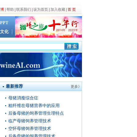
微博
|
帮助
|
联系我们
|
设为首页
|
加入收藏
|
首 页
PPT
文化
最新推荐
更多》
母猪消瘦综合症
粗纤维在母猪营养中的应用
后备母猪的饲养管理生理特点
临产母猪饲养管理技术
空怀母猪饲养管理技术
后备母猪的饲养管理技术