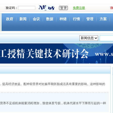
验证码：
免费注册
政府
新闻
会议
数据
种猪
行情
管理
方案
资源
社团
下载
育种
营养
环境
猪病
视频
提高经济效益。配种前营养对妊娠早期胚胎成活具有重要的影响。这种影响的
料营养不足或机体能量消耗增加，致使体质亏损，机体代谢水平下降而引起的一种