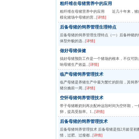
粗纤维在母猪营养中的应用
粗纤维在母猪营养中的应用 近几十年来，猪
模化猪场中母猪的营...
[详情]
后备母猪的饲养管理生理特点
后备母猪的饲养管理生理特点（一）后备种猪的饲
体型外貌的选...
[详情]
做好母猪保健
搞好母猪预防工作是一个猪场的根本，不仅可防
响母猪生产效益...
[详情]
临产母猪饲养管理技术
临产母猪是养猪生产中最为繁忙的阶段，其饲养
猪分娩前一周...
[详情]
空怀母猪饲养管理技术
带子母猪断奶到再次配种这段时间为空怀期，一
卵，提高受胎率。1...
[详情]
后备母猪的饲养管理技术
后备母猪饲养管理技术 后备母猪是指2月龄至
情，过肥、过瘦都...
[详情]