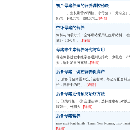
初产母猪养殖的营养调控秘诀
一、生长期营养调控。小母猪（二元杂交）从3
0.8%、钙0.75%、磷0.65%...
[详情]
空怀母猪的营养
饲料与饲喂方式：空怀母猪采用妊娠母猪料，潮拌
量2～2.2公斤，...
[详情]
母猪维生素营养研究与应用
母猪饲养过程中经常会遇到肢蹄病、少乳症、产
关，适时足量补充维...
[详情]
后备母猪—调控营养促高产
1、后备母猪体重30公斤左右时，每公斤配合料应含粗
始，日粮中的钙、...
[详情]
后备母猪乏情预防治疗方法
1、预防措施： ① 合理选种：选择健康有6对
肢强壮、外阴大...
[详情]
后备母猪营养
mso-ascii-font-family: Times New Roman; m
[详情]