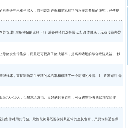
的营养研究已相当深入，特别是对妊娠和哺乳母猪的营养需要量的研究，已使规
养管理1.后备种猪的选择（1）后备种猪的选择要点① 身体健康，无遗传隐患②
止母猪发生传染病，而且还可提高子猪成活率，提高养猪场的综合经济效益。 影
管理好坏，直接影响新生子猪的成活率和母猪下一个周期的发情。1、逐渐减料 母
般经7天~10天，母猪就会发情。良好的饲养管理，可促进空怀母猪如期发情排
初配前留作种用的母猪。此阶段饲养既要保持其正常的生长发育，又要保持适当膘