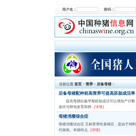
用户名：
密码：
当前位置:
首页
>
营养
>
后备母猪
>
后备母猪配种前高营养可提高胚胎成活率
提高母猪妊娠早期胚胎成活可以增加产仔数，
途径与卵泡发育和卵...
[详情]
母猪消瘦综合症
母猪消瘦综合症 又称营养性衰竭症，是由于饲
代谢病。本病特点...
[详情]