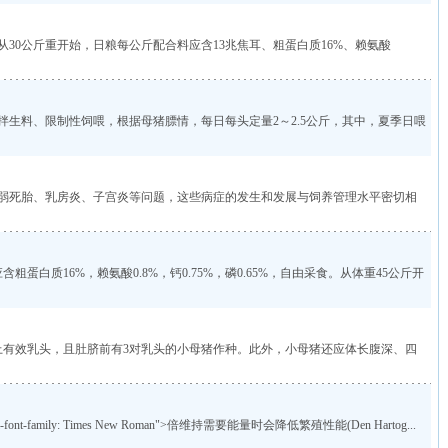
0公斤重开始，日粮每公斤配合料应含13兆焦耳、粗蛋白质16%、赖氨酸
生料、限制性饲喂，根据母猪膘情，每日每头定量2～2.5公斤，其中，夏季日喂
弱死胎、乳房炎、子宫炎等问题，这些病症的发生和发展与饲养管理水平密切相
蛋白质16%，赖氨酸0.8%，钙0.75%，磷0.65%，自由采食。从体重45公斤开
以上有效乳头，且肚脐前有3对乳头的小母猪作种。此外，小母猪还应体长腹深、四
so-hansi-font-family: Times New Roman">倍维持需要能量时会降低繁殖性能(Den Hartog...