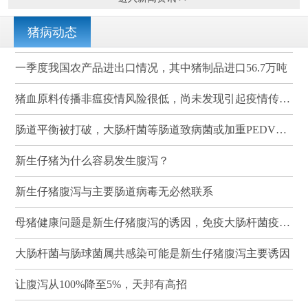
猪病动态
一季度我国农产品进出口情况，其中猪制品进口56.7万吨
猪血原料传播非瘟疫情风险很低，尚未发现引起疫情传播的案例
肠道平衡被打破，大肠杆菌等肠道致病菌或加重PEDV感染
新生仔猪为什么容易发生腹泻？
新生仔猪腹泻与主要肠道病毒无必然联系
母猪健康问题是新生仔猪腹泻的诱因，免疫大肠杆菌疫苗可有效降低其发病率和死亡率
大肠杆菌与肠球菌属共感染可能是新生仔猪腹泻主要诱因
让腹泻从100%降至5%，天邦有高招