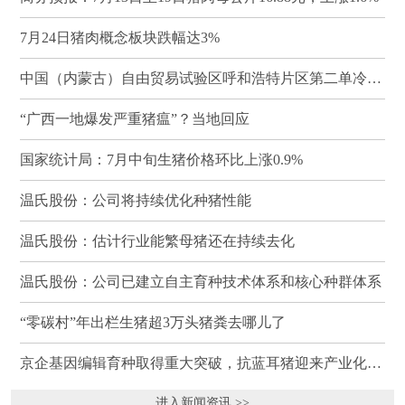
7月24日猪肉概念板块跌幅达3%
中国（内蒙古）自由贸易试验区呼和浩特片区第二单冷冻猪肉发往蒙古国
“广西一地爆发严重猪瘟”？当地回应
国家统计局：7月中旬生猪价格环比上涨0.9%
温氏股份：公司将持续优化种猪性能
温氏股份：估计行业能繁母猪还在持续去化
温氏股份：公司已建立自主育种技术体系和核心种群体系
“零碳村”年出栏生猪超3万头猪粪去哪儿了
京企基因编辑育种取得重大突破，抗蓝耳猪迎来产业化临界点
进入新闻资讯 >>