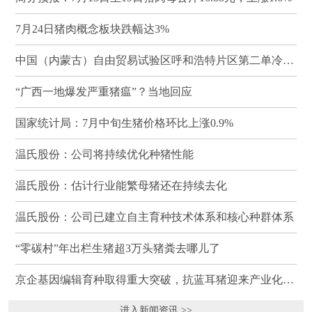
7月24日猪肉概念板块跌幅达3%
中国（内蒙古）自由贸易试验区呼和浩特片区第二单冷冻猪肉发往蒙古国
“广西一地爆发严重猪瘟”？当地回应
国家统计局：7月中旬生猪价格环比上涨0.9%
温氏股份：公司将持续优化种猪性能
温氏股份：估计行业能繁母猪还在持续去化
温氏股份：公司已建立自主育种技术体系和核心种群体系
“零碳村”年出栏生猪超3万头猪粪去哪儿了
京企基因编辑育种取得重大突破，抗蓝耳猪迎来产业化临界点
进入新闻资讯 >>