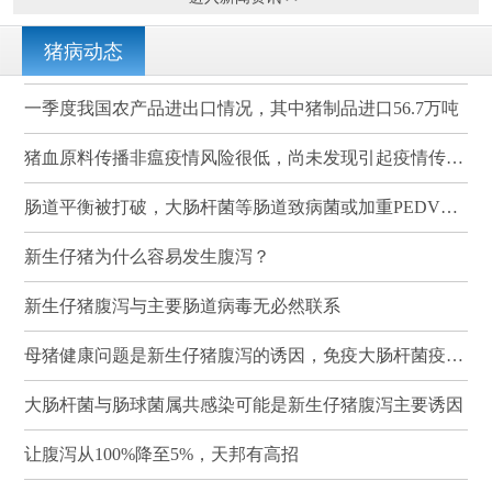
猪病动态
一季度我国农产品进出口情况，其中猪制品进口56.7万吨
猪血原料传播非瘟疫情风险很低，尚未发现引起疫情传播的案例
肠道平衡被打破，大肠杆菌等肠道致病菌或加重PEDV感染
新生仔猪为什么容易发生腹泻？
新生仔猪腹泻与主要肠道病毒无必然联系
母猪健康问题是新生仔猪腹泻的诱因，免疫大肠杆菌疫苗可有效降低其发病率和死亡率
大肠杆菌与肠球菌属共感染可能是新生仔猪腹泻主要诱因
让腹泻从100%降至5%，天邦有高招