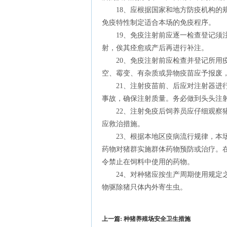
18、应根据国家和地方防疫机构的规
免疫特性制定适合本场的免疫程序。
19、免疫注射前应逐一检查登记须注
射，俟其痊愈或产后再进行补注。
20、免疫注射前应检查并登记所用疫
空、霉变、有杂质或异物疫苗应予报废
21、注射疫苗前、后应对注射器进行
事故，确保注射质量。务必做到头头注射
22、注射免疫后饲养员应仔细观察猪
应救治措施。
23、根据本地区疫病流行规律，本场
药物对猪群实施群体药物预防或治疗。
令禁止在饲料中使用的药物。
24、对种猪应按生产周期使用规定之
物驱除猪只体内外寄生虫。
上一篇:
种猪养殖场安全卫生措施