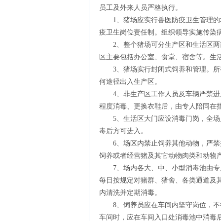
员工及外来人员严格执行。
1、猪场应实行兽医防疫卫生管理的场
疫卫生岗位责任制。组织领导实施传染
2、整个猪场可分生产区和生活区两部
区主要包括办公室、食堂、宿舍等。生
3、猪场实行封闭式饲养和管理。所有
何途径出入生产区。
4、非生产区工作人员及车辆严禁进入
程度消毒、更换衣鞋后，由专人陪同在
5、生活区大门应设消毒门岗，全场员
毒后方可进入。
6、场区内禁止饲养其他动物，严禁携
饲养或者经营猪及其它动物肉类和动物
7、场内各大、中、小型消毒池由专人
每日按规定对猪群、猪舍、各类通道及
内清洗并定期消毒。
8、饲养员应在车间内坚守岗位，不得
车间时，应在车间入口处消毒池中消毒