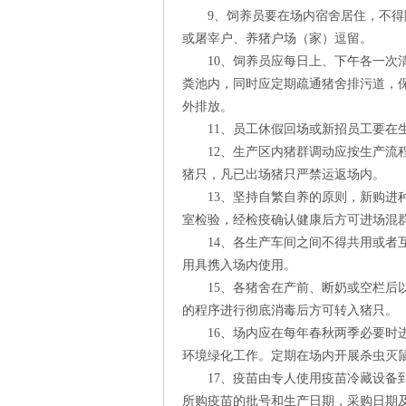
9、饲养员要在场内宿舍居住，不得随
或屠宰户、养猪户场（家）逗留。
10、饲养员应每日上、下午各一次清
粪池内，同时应定期疏通猪舍排污道，
外排放。
11、员工休假回场或新招员工要在生
12、生产区内猪群调动应按生产流程
猪只，凡已出场猪只严禁运返场内。
13、坚持自繁自养的原则，新购进种
室检验，经检疫确认健康后方可进场混
14、各生产车间之间不得共用或者互
用具携入场内使用。
15、各猪舍在产前、断奶或空栏后以
的程序进行彻底消毒后方可转入猪只。
16、场内应在每年春秋两季必要时进
环境绿化工作。定期在场内开展杀虫灭
17、疫苗由专人使用疫苗冷藏设备到
所购疫苗的批号和生产日期，采购日期