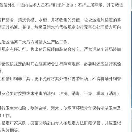
便外出；场内技术人员不得到场外出诊；不得去屠宰场、其它猪场
扫猪舍、清洗食槽、水槽，并将收集的粪便、垃圾运送到指定的蓄
保证其畅通。粪便、垃圾及污水均需按规定实行无害公处理后方可向
活区隔离二天后方可进入生产区工作。
规定有序进行。售出猪只应经由装猪台装车。严禁运猪车进场装卸
猪应按规定的时间在隔离猪舍进行隔离观察，必要时还应进行实验
群。
相借用饲养工具，更不允许将其外借和携带出场，不得将场外饲管
及必要时按照终末消毒的清扫、冲洗、消毒、干燥、熏蒸（消毒）
行卫生大扫除，割除杂草、灌木，使场区环境常年保持清洁卫生及
鼠工作。
指定厂家采购，疫苗回场后由专人按规定方法贮藏保管，并应登记
及失效期等。