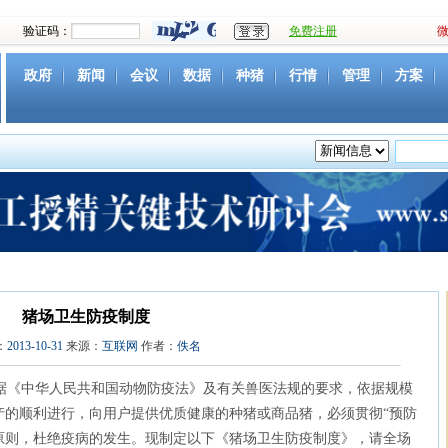
验证码：
免费注册
政府
新闻
会议
数据
种猪
行情
管理
方案
资源
社团
下载
育种
营养
环境
猪病
视频
猪场卫生防疫制度
：
2013-10-31
来源：
互联网
作者：
佚名
《中华人民共和国动物防疫法》及有关兽医法规的要求，依据规模
产的顺利进行，向用户提供优质健康的种猪或商品猪，必须贯彻“预防
的原则，杜绝疫病的发生。现制定以下《猪场卫生防疫制度》，请全场