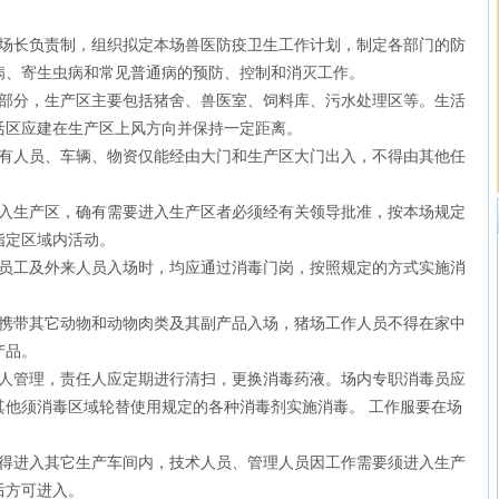
长负责制，组织拟定本场兽医防疫卫生工作计划，制定各部门的防
病、寄生虫病和常见普通病的预防、控制和消灭工作。
分，生产区主要包括猪舍、兽医室、饲料库、污水处理区等。生活
活区应建在生产区上风方向并保持一定距离。
人员、车辆、物资仅能经由大门和生产区大门出入，不得由其他任
生产区，确有需要进入生产区者必须经有关领导批准，按本场规定
指定区域内活动。
工及外来人员入场时，均应通过消毒门岗，按照规定的方式实施消
带其它动物和动物肉类及其副产品入场，猪场工作人员不得在家中
产品。
管理，责任人应定期进行清扫，更换消毒药液。场内专职消毒员应
其他须消毒区域轮替使用规定的各种消毒剂实施消毒。 工作服要在场
进入其它生产车间内，技术人员、管理人员因工作需要须进入生产
后方可进入。