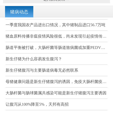
猪病动态
一季度我国农产品进出口情况，其中猪制品进口56.7万吨
猪血原料传播非瘟疫情风险很低，尚未发现引起疫情传播的案例
肠道平衡被打破，大肠杆菌等肠道致病菌或加重PEDV感染
新生仔猪为什么容易发生腹泻？
新生仔猪腹泻与主要肠道病毒无必然联系
母猪健康问题是新生仔猪腹泻的诱因，免疫大肠杆菌疫苗可有效降低其发病率和死亡率
大肠杆菌与肠球菌属共感染可能是新生仔猪腹泻主要诱因
让腹泻从100%降至5%，天邦有高招