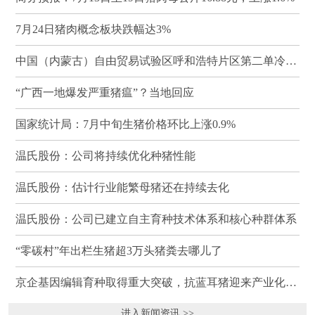
7月24日猪肉概念板块跌幅达3%
中国（内蒙古）自由贸易试验区呼和浩特片区第二单冷冻猪肉发往蒙古国
“广西一地爆发严重猪瘟”？当地回应
国家统计局：7月中旬生猪价格环比上涨0.9%
温氏股份：公司将持续优化种猪性能
温氏股份：估计行业能繁母猪还在持续去化
温氏股份：公司已建立自主育种技术体系和核心种群体系
“零碳村”年出栏生猪超3万头猪粪去哪儿了
京企基因编辑育种取得重大突破，抗蓝耳猪迎来产业化临界点
进入新闻资讯 >>